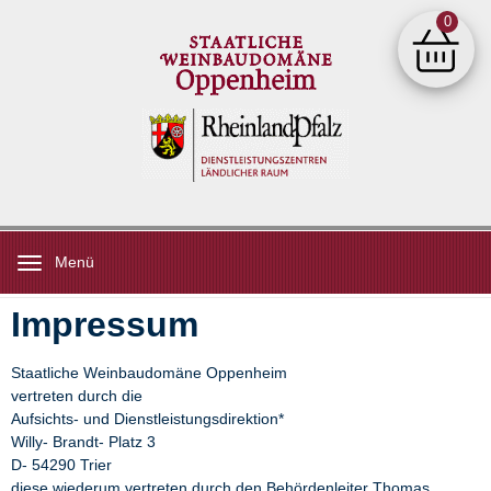
0
Shop
Toggle navigation
Menü
Impressum
AKTUELLES
WEINGUT
WEINSHOP
NEWSLETTER
SERVICE
Staatliche Weinbaudomäne Oppenheim
vertreten durch die
Aufsichts- und Dienstleistungsdirektion*
Willy- Brandt- Platz 3
D- 54290 Trier
diese wiederum vertreten durch den Behördenleiter Thomas