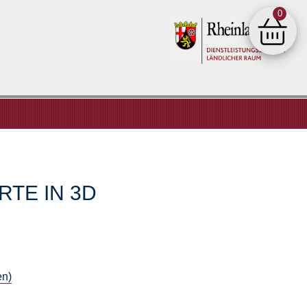
0
Shop
TE IN 3D
en)