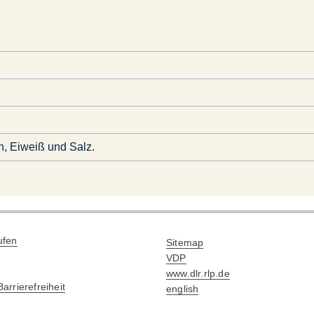
n, Eiweiß und Salz.
ufen
Sitemap
VDP
www.dlr.rlp.de
arrierefreiheit
english