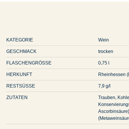
KATEGORIE
Wein
GESCHMACK
trocken
FLASCHENGRÖSSE
0,75 l
HERKUNFT
Rheinhessen (
RESTSÜSSE
7,9 g/l
ZUTATEN
Trauben, Kohle
Konservierungs
Ascorbinsäure),
(Metaweinsäur