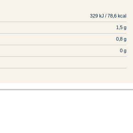
329 kJ / 78,6 kcal
1,5 g
0,8 g
0 g