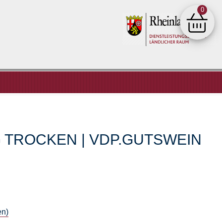
0
Shop
G TROCKEN | VDP.GUTSWEIN
en)