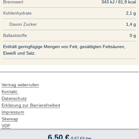
Brennwert
343 kJ / 81,9 kcal
Kohlenhydrate
2,1 g
Davon Zucker
1,4 g
Ballaststoffe
0 g
Enthält geringfügige Mengen von Fett, gesättigten Fettsäuren,
Eiweiß und Salz.
Vertrag widerrufen
Kontakt.
Datenschutz
Erklärung zur Barrierefreiheit
Impressum
Sitemap
VDP
www.dlr.rlp.de
6,50 €
8,67 €/Liter