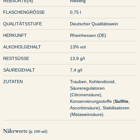
REBSORTE(N)
Riesling
FLASCHENGRÖSSE
0,75 l
QUALITÄTSSTUFE
Deutscher Qualitätswein
HERKUNFT
Rheinhessen (DE)
ALKOHOLGEHALT
13% vol
RESTSÜSSE
13,9 g/l
SÄUREGEHALT
7,4 g/l
ZUTATEN
Trauben, Kohlendioxid,
Säureregulatoren
(Citronensäure),
Konservierungsstoffe (
Sulfite
,
Ascorbinsäure), Stabilisatoren
(Metaweinsäure).
Nährwerte
(je 100 ml)